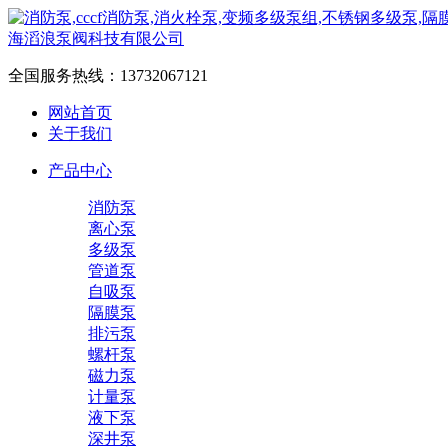
全国服务热线：
13732067121
网站首页
关于我们
产品中心
消防泵
离心泵
多级泵
管道泵
自吸泵
隔膜泵
排污泵
螺杆泵
磁力泵
计量泵
液下泵
深井泵