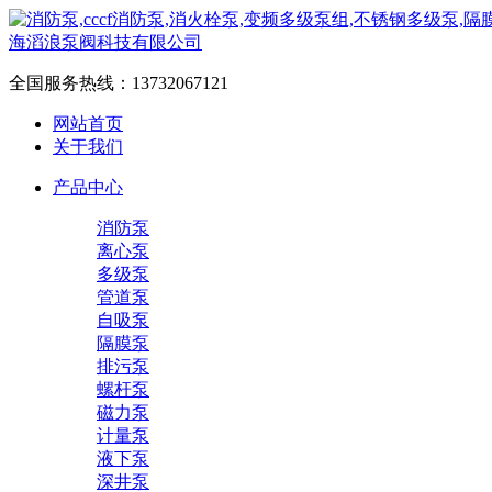
全国服务热线：
13732067121
网站首页
关于我们
产品中心
消防泵
离心泵
多级泵
管道泵
自吸泵
隔膜泵
排污泵
螺杆泵
磁力泵
计量泵
液下泵
深井泵