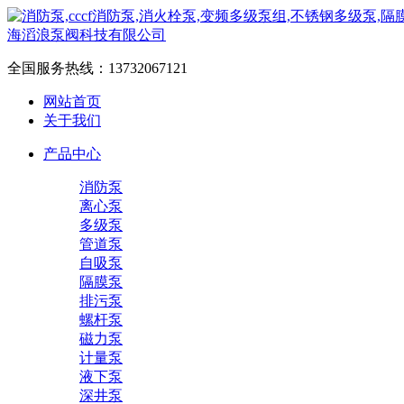
全国服务热线：
13732067121
网站首页
关于我们
产品中心
消防泵
离心泵
多级泵
管道泵
自吸泵
隔膜泵
排污泵
螺杆泵
磁力泵
计量泵
液下泵
深井泵