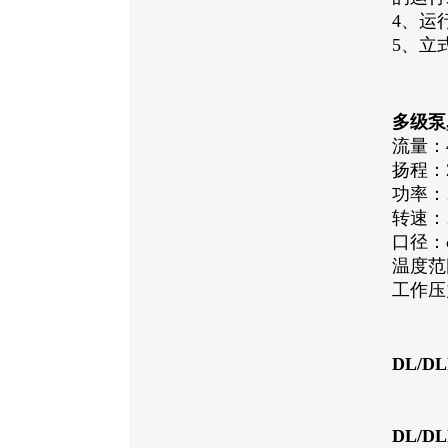
4、运
5、立
多级泵
流量：4.
扬程：2
功率：1
转速：1
口径：φ
温度范围
工作压力
DL/
DL/