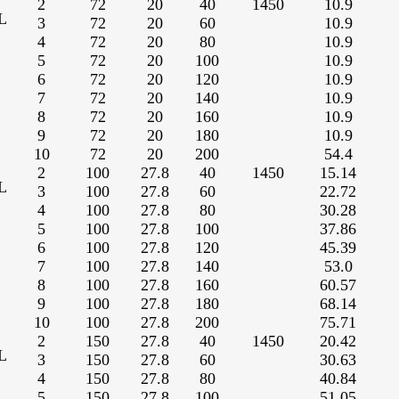
2
72
20
40
1450
10.9
L
3
72
20
60
10.9
4
72
20
80
10.9
5
72
20
100
10.9
6
72
20
120
10.9
7
72
20
140
10.9
8
72
20
160
10.9
9
72
20
180
10.9
10
72
20
200
54.4
2
100
27.8
40
1450
15.14
L
3
100
27.8
60
22.72
4
100
27.8
80
30.28
5
100
27.8
100
37.86
6
100
27.8
120
45.39
7
100
27.8
140
53.0
8
100
27.8
160
60.57
9
100
27.8
180
68.14
10
100
27.8
200
75.71
2
150
27.8
40
1450
20.42
L
3
150
27.8
60
30.63
4
150
27.8
80
40.84
5
150
27.8
100
51.05