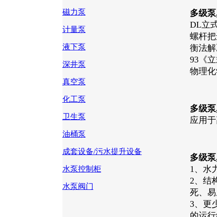
磁力泵
多级泵
DL立
计量泵
螺杆把
液下泵
衡法解
93《
深井泵
物理化
真空泵
化工泵
多级泵
卫生泵
应用于
油桶泵
成套设备/污水提升设备
多级泵
1、水
水泵控制柜
2、结
水泵阀门
死、易
3、更
的运行