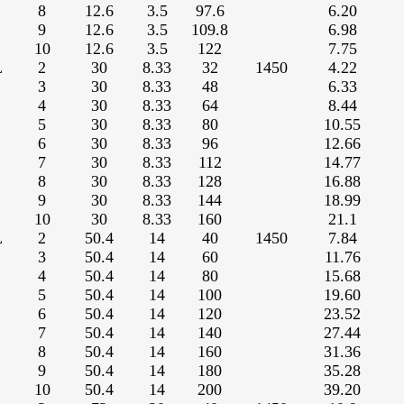
8
12.6
3.5
97.6
6.20
9
12.6
3.5
109.8
6.98
10
12.6
3.5
122
7.75
L
2
30
8.33
32
1450
4.22
3
30
8.33
48
6.33
4
30
8.33
64
8.44
5
30
8.33
80
10.55
6
30
8.33
96
12.66
7
30
8.33
112
14.77
8
30
8.33
128
16.88
9
30
8.33
144
18.99
10
30
8.33
160
21.1
L
2
50.4
14
40
1450
7.84
3
50.4
14
60
11.76
4
50.4
14
80
15.68
5
50.4
14
100
19.60
6
50.4
14
120
23.52
7
50.4
14
140
27.44
8
50.4
14
160
31.36
9
50.4
14
180
35.28
10
50.4
14
200
39.20