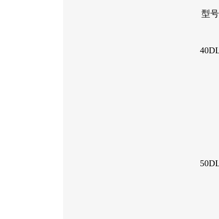
型号
40D
50D