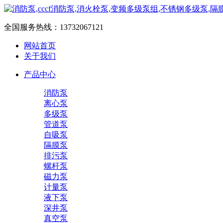
全国服务热线：
13732067121
网站首页
关于我们
产品中心
消防泵
离心泵
多级泵
管道泵
自吸泵
隔膜泵
排污泵
螺杆泵
磁力泵
计量泵
液下泵
深井泵
真空泵