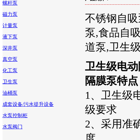
螺杆泵
磁力泵
不锈钢自吸
计量泵
泵,食品自
液下泵
道泵,卫生
深井泵
真空泵
卫生级电动
化工泵
隔膜泵特点
卫生泵
1、卫生级电
油桶泵
成套设备/污水提升设备
级要求
水泵控制柜
2、采用准
水泵阀门
度。