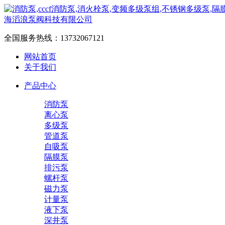
全国服务热线：
13732067121
网站首页
关于我们
产品中心
消防泵
离心泵
多级泵
管道泵
自吸泵
隔膜泵
排污泵
螺杆泵
磁力泵
计量泵
液下泵
深井泵