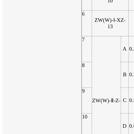
10
6
ZW(W)-Ⅰ-XZ-
13
7
A
0.
8
B
0.
9
C
0.
ZW(W)-Ⅱ-Z-
10
D
0.