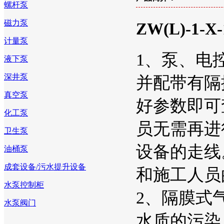
螺杆泵
磁力泵
ZW(L)-
计量泵
1、泵、电
液下泵
深井泵
并配带有隔
真空泵
好参数即可
化工泵
员无需再进
卫生泵
设备的走线
油桶泵
成套设备/污水提升设备
和施工人员
水泵控制柜
2、隔膜式
水泵阀门
水质的污染