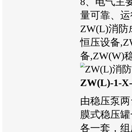
8、电气主
量可靠、运
ZW(L)消
恒压设备,Z
备,ZW(
ZW(L)-
由稳压泵两
膜式稳压罐
各一套，组