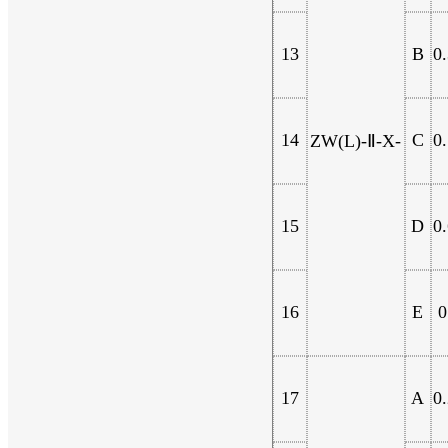
13
B
0
14
C
0
ZW(L)-Ⅱ-X-
15
D
0
16
E
0
17
A
0