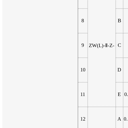
8
B
9
C
ZW(L)-Ⅱ-Z-
10
D
11
E
0
12
A
0