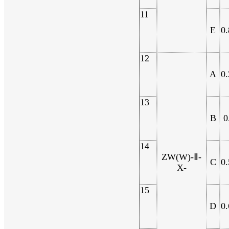
11
E
0.
12
A
0.
13
B
0
14
ZW(W)-Ⅱ-
C
0.
X-
15
D
0.