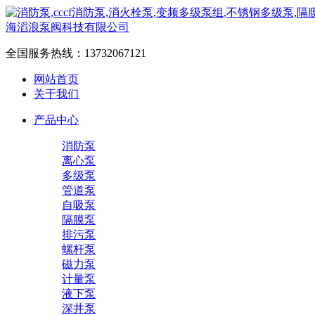
全国服务热线：
13732067121
网站首页
关于我们
产品中心
消防泵
离心泵
多级泵
管道泵
自吸泵
隔膜泵
排污泵
螺杆泵
磁力泵
计量泵
液下泵
深井泵