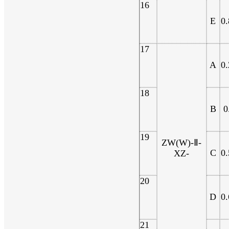
16
E
0.
17
A
0.
18
B
0
19
ZW(W)-Ⅱ-
C
0.
XZ-
20
D
0.
21