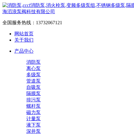
全国服务热线：
13732067121
网站首页
关于我们
产品中心
消防泵
离心泵
多级泵
管道泵
自吸泵
隔膜泵
排污泵
螺杆泵
磁力泵
计量泵
液下泵
深井泵