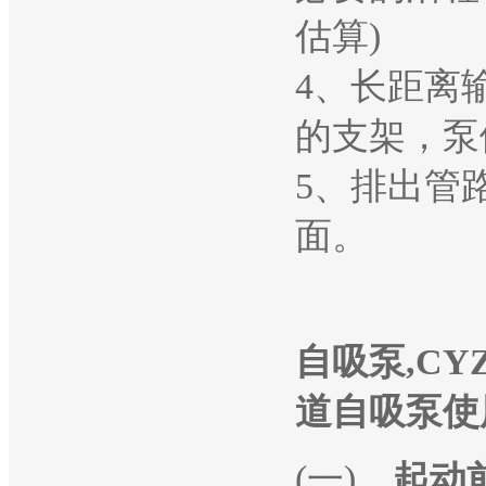
估算)
4、长距离
的支架，泵
5、排出管
面。
自吸泵,CY
道自吸泵
使
(一)、
起动