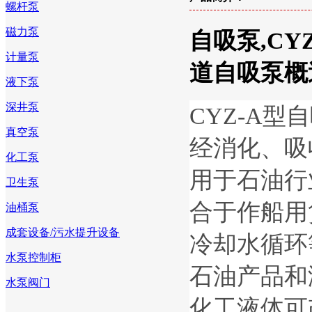
螺杆泵
磁力泵
自吸泵,CY
计量泵
道自吸泵概
液下泵
深井泵
CYZ-A
真空泵
经消化、吸
化工泵
用于石油行
卫生泵
合于作船用
油桶泵
成套设备/污水提升设备
冷却水循环
水泵控制柜
石油产品和
水泵阀门
化工液体可