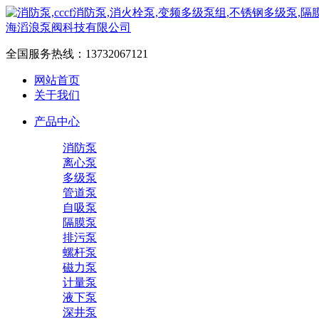
全国服务热线：
13732067121
网站首页
关于我们
产品中心
消防泵
离心泵
多级泵
管道泵
自吸泵
隔膜泵
排污泵
螺杆泵
磁力泵
计量泵
液下泵
深井泵