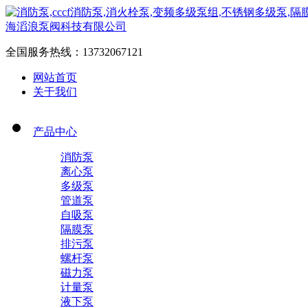
全国服务热线：
13732067121
网站首页
关于我们
产品中心
消防泵
离心泵
多级泵
管道泵
自吸泵
隔膜泵
排污泵
螺杆泵
磁力泵
计量泵
液下泵