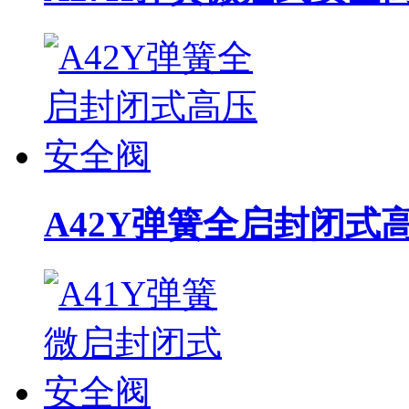
A42Y弹簧全启封闭式