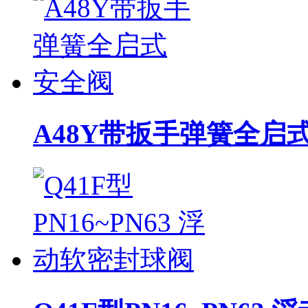
A48Y带扳手弹簧全启