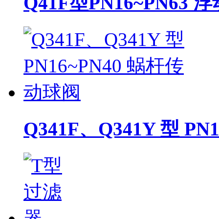
Q41F型PN16~PN63
Q341F、Q341Y 型 P