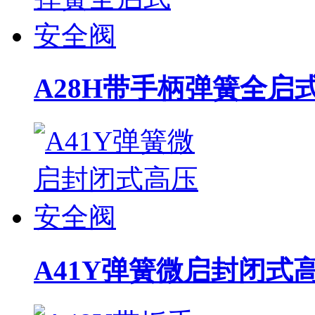
A28H带手柄弹簧全启
A41Y弹簧微启封闭式